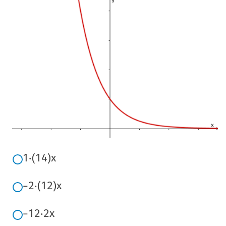
1
⋅
(
1
4
)
x
−
2
⋅
(
1
2
)
x
−
1
2
⋅
2
x