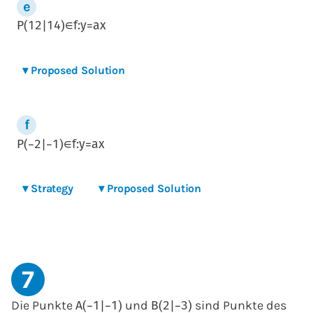
P
(
1
2
|
1
4
)
∈
f
:
y
=
a
x
▾
Proposed Solution
P
(
−
2
|
−
1
)
∈
f
:
y
=
a
x
▾
Strategy
▾
Proposed Solution
7
Die Punkte
und
sind Punkte des
A
(
−
1
|
−
1
)
B
(
2
|
−
3
)