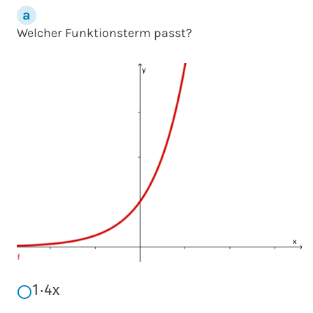
Welcher Funktionsterm passt?
1
⋅
4
x