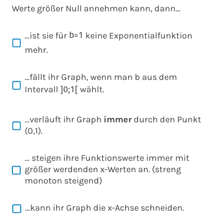
Werte größer Null annehmen kann, dann…
…ist sie für
keine Exponentialfunktion
b
=
1
mehr.
…fällt ihr Graph, wenn man
b
aus dem
Intervall
wählt.
]
0
;
1
[
…verläuft ihr Graph
immer
durch den Punkt
(0,1).
… steigen ihre Funktionswerte immer mit
größer werdenden x-Werten an. (streng
monoton steigend)
…kann ihr Graph die x-Achse schneiden.