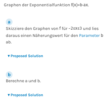
Graphen der Exponentialfunktion
.
f
(
x
)
=
b
⋅
a
x
Skizziere den Graphen von
für
und lies
f
−
2
≤
x
≤
3
daraus einen Näherungswert für den
Parameter
b
ab.
▾
Proposed Solution
Berechne a und b.
▾
Proposed Solution