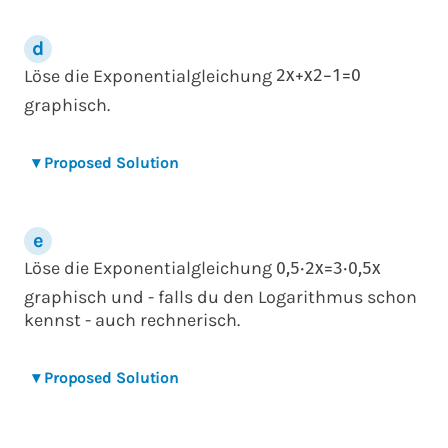
Löse die Exponentialgleichung
2
x
+
x
2
−
1
=
0
graphisch.
▾
Proposed Solution
Löse die Exponentialgleichung
0,5
⋅
2
x
=
3
⋅
0,5
x
graphisch und - falls du den Logarithmus schon
kennst - auch rechnerisch.
▾
Proposed Solution