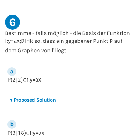
6
Bestimme - falls möglich - die Basis der Funktion
so, dass ein gegebener Punkt P auf
f
:
y
=
a
x
;
D
f
=
ℝ
dem Graphen von
liegt.
f
P
(
2
|
2
)
∈
f
:
y
=
a
x
▾
Proposed Solution
P
(
3
|
1
8
)
∈
f
:
y
=
a
x