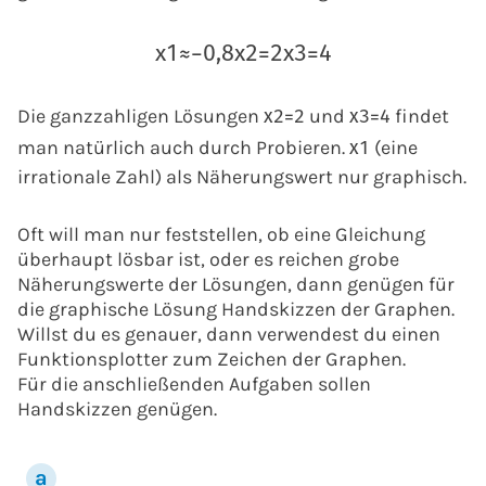
x
1
≈
−
0,8
x
2
=
2
x
3
=
4
Die ganzzahligen Lösungen
und
findet
x
2
=
2
x
3
=
4
man natürlich auch durch Probieren.
(eine
x
1
irrationale Zahl) als Näherungswert nur graphisch.
Oft will man nur feststellen, ob eine Gleichung
überhaupt lösbar ist, oder es reichen grobe
Näherungswerte der Lösungen, dann genügen für
die graphische Lösung Handskizzen der Graphen.
Willst du es genauer, dann verwendest du einen
Funktionsplotter zum Zeichen der Graphen.
Für die anschließenden Aufgaben sollen
Handskizzen genügen.