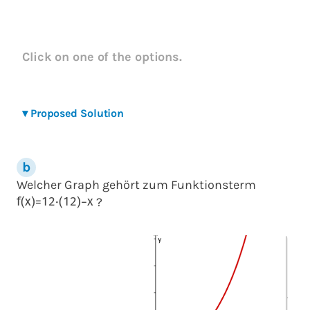
Click on one of the options.
▾
Proposed Solution
Welcher Graph gehört zum Funktionsterm
?
f
(
x
)
=
1
2
⋅
(
1
2
)
−
x