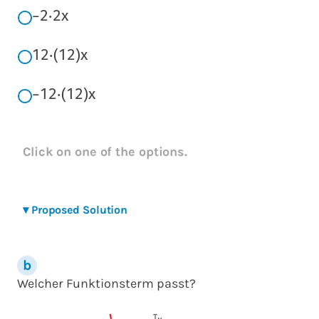
−
2
⋅
2
x
1
2
⋅
(
1
2
)
x
−
1
2
⋅
(
1
2
)
x
Click on one of the options.
▾
Proposed Solution
Welcher Funktionsterm passt?