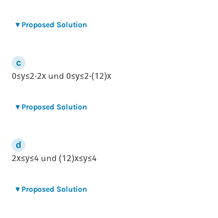
▾
Proposed Solution
und
0
≤
y
≤
2
⋅
2
x
0
≤
y
≤
2
⋅
(
1
2
)
x
▾
Proposed Solution
und
2
x
≤
y
≤
4
(
1
2
)
x
≤
y
≤
4
▾
Proposed Solution