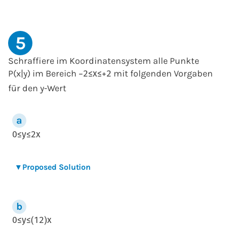
5
Schraffiere im Koordinatensystem alle Punkte
P(x|y) im Bereich
mit folgenden Vorgaben
−
2
≤
x
≤
+
2
für den y-Wert
0
≤
y
≤
2
x
▾
Proposed Solution
0
≤
y
≤
(
1
2
)
x