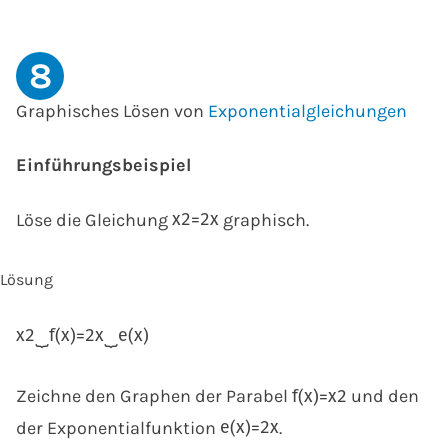
8
Graphisches Lösen von
Exponentialgleichungen
Einführungsbeispiel
Löse die Gleichung
graphisch.
x
2
=
2
x
Lösung
x
2
⏟
f
(
x
)
=
2
x
⏟
e
(
x
)
Zeichne den Graphen der Parabel
und den
f
(
x
)
=
x
2
der Exponentialfunktion
.
e
(
x
)
=
2
x