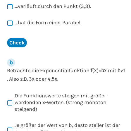
…verläuft durch den Punkt (3,3).
…hat die Form einer Parabel.
Check
Betrachte die Exponentialfunktion
mit
f
(
x
)
=
b
x
b
>
1
. Also z.B.
oder
.
3
x
4,5
x
Die Funktionswerte steigen mit größer
werdenden x-Werten. (streng monoton
steigend)
Je größer der Wert von
b
, desto steiler ist der