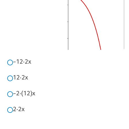
−
1
2
⋅
2
x
1
2
⋅
2
x
−
2
⋅
(
1
2
)
x
2
⋅
2
x