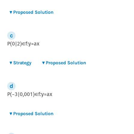
▾
Proposed Solution
P
(
0
|
2
)
∈
f
:
y
=
a
x
▾
Strategy
▾
Proposed Solution
P
(
−
3
|
0,001
)
∈
f
:
y
=
a
x
▾
Proposed Solution