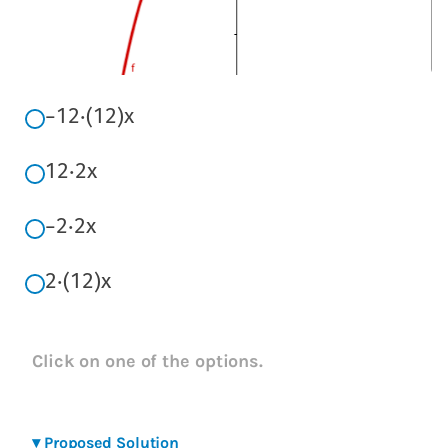
−
1
2
⋅
(
1
2
)
x
1
2
⋅
2
x
−
2
⋅
2
x
2
⋅
(
1
2
)
x
Click on one of the options.
▾
Proposed Solution