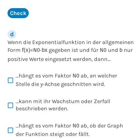
Check
Wenn die Exponentialfunktion in der allgemeinen
Form
gegeben ist und für
und
nur
f
(
x
)
=
N
0
⋅
b
x
N
0
b
positive Werte eingesetzt werden, dann…
…hängt es vom Faktor
ab, an welcher
N
0
Stelle die y-Achse geschnitten wird.
…kann mit ihr Wachstum oder Zerfall
beschrieben werden.
…hängt es vom Faktor
ab, ob der Graph
N
0
der Funktion steigt oder fällt.